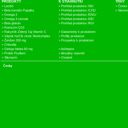
PRODUKTY
K STIAHNUTIU
TRHY
> Lecitín
> Prehľad produktov /SK/
> Česko
> Beta karotén Pupalka
> Prehľad produktov /CZE/
> Sloven
> Omega 3
> Prehľad produktov /ENG/
> Omega 3 cesnak
> Prehľad produktov /DE/
> Beta glukán
> Prehľad produktov /RU/
> Koenzým Q10
> Rakytník Zelený čaj Vitamín C
> Datasheety k produktom
> Vápnik horčík zinok Skinkomplex
> Profily produktov
> Ženšen 200 mg
> Prospekty k produktom
> Chlorella
> Ginkgo biloba 60 mg
> Asklepios
> Probio Psyllium
> Aktuálny reportér
> Silymarín
> Ostatné
Česky