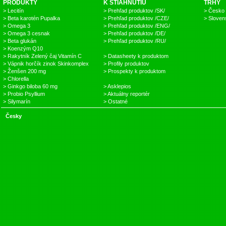
PRODUKTY
K STIAHNUTIU
TRHY
> Lecitín
> Prehľad produktov /SK/
> Česko
> Beta karotén Pupalka
> Prehľad produktov /CZE/
> Sloven
> Omega 3
> Prehľad produktov /ENG/
> Omega 3 cesnak
> Prehľad produktov /DE/
> Beta glukán
> Prehľad produktov /RU/
> Koenzým Q10
> Rakytník Zelený čaj Vitamín C
> Datasheety k produktom
> Vápnik horčík zinok Skinkomplex
> Profily produktov
> Ženšen 200 mg
> Prospekty k produktom
> Chlorella
> Ginkgo biloba 60 mg
> Asklepios
> Probio Psyllium
> Aktuálny reportér
> Silymarín
> Ostatné
Česky